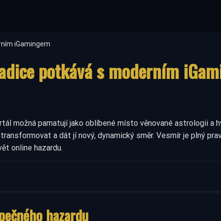
erním iGamingem
tradice potkává s moderním iGa
rtál možná pamatují jako oblíbené místo věnované astrologii a
 transformovat a dát jí nový, dynamický směr. Vesmír je plný p
ět online hazardu.
zpečného hazardu