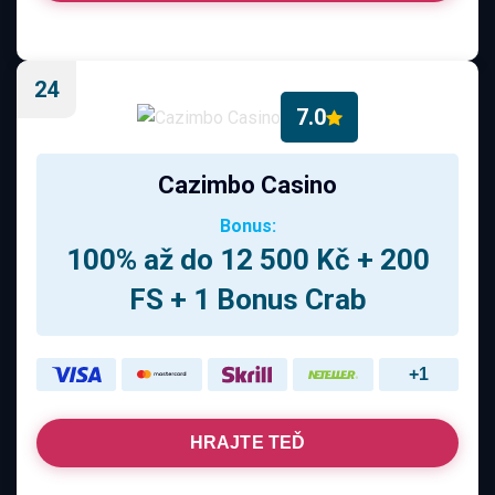
24
7.0
Cazimbo Casino
Bonus:
100% až do 12 500 Kč + 200
FS + 1 Bonus Crab
+1
HRAJTE TEĎ