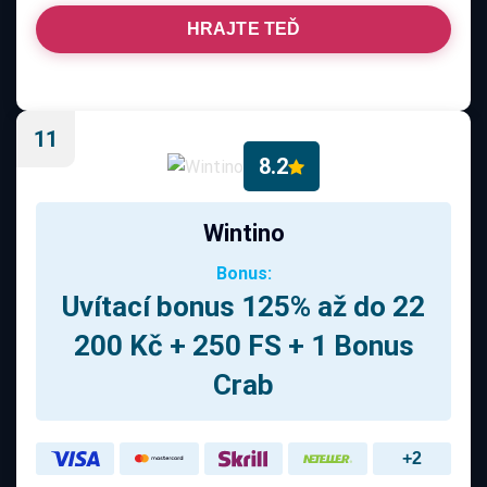
HRAJTE TEĎ
11
8.2
Wintino
Bonus:
Uvítací bonus 125% až do 22
200 Kč + 250 FS + 1 Bonus
Crab
+2