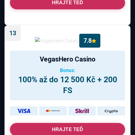
HRAJTE TEĎ
13
7.8
VegasHero Casino
Bonus:
100% až do 12 500 Kč + 200
FS
HRAJTE TEĎ