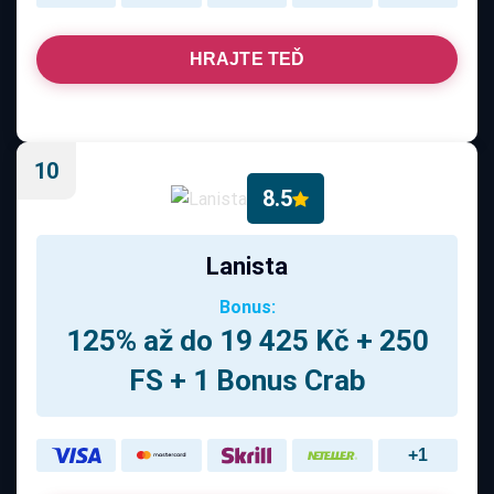
HRAJTE TEĎ
10
8.5
Lanista
Bonus:
125% až do 19 425 Kč + 250
FS + 1 Bonus Crab
+1