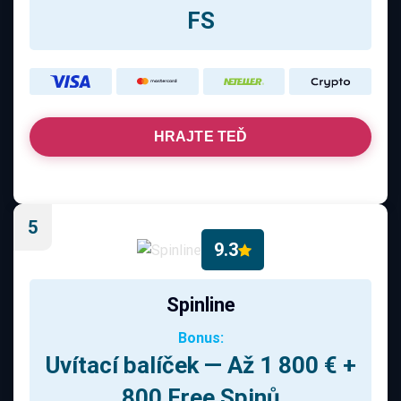
FS
HRAJTE TEĎ
5
9.3
Spinline
Bonus:
Uvítací balíček — Až 1 800 € +
800 Free Spinů