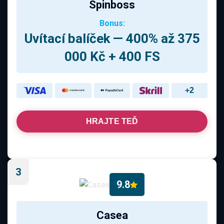
Spinboss
Bonus:
Uvítací balíček — 400% až 375
000 Kč + 400 FS
+2
HRAJTE TEĎ
3
9.8
Casea